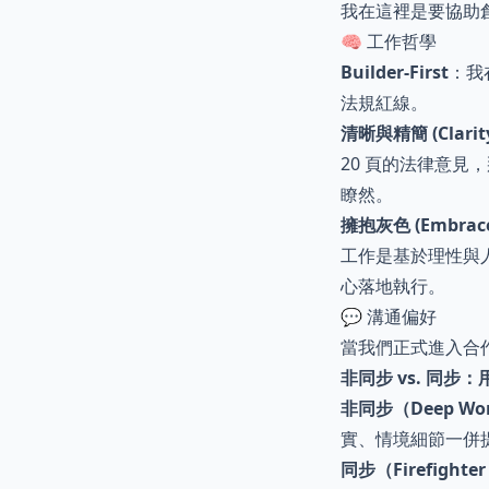
我在這裡是要協助
🧠 工作哲學
Builder-First
：我
法規紅線。
清晰與精簡 (Clarity 
20 頁的法律意
瞭然。
擁抱灰色 (Embrace 
工作是基於理性與人類行
心落地執行。
💬 溝通偏好
當我們正式進入合
非同步 vs. 同步
非同步（Deep Wo
實、情境細節一併
同步（Firefighte