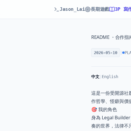
Jason_Lai
長期遊戲
3P 寫
README ・合作指
2026-05-10
|
PL
中文
|
English
這是一份受開源社群透
作哲學、怪癖與價
🎯 我的角色
身為 Legal B
奏的世界，法律不