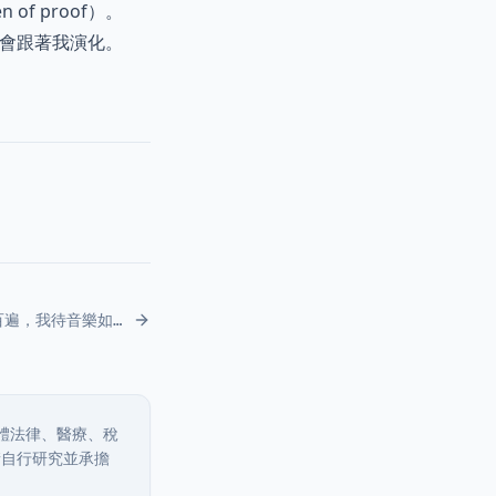
f proof）。
南也會跟著我演化。
音樂虐我千百遍，我待音樂如初戀
體法律、醫療、稅
請自行研究並承擔