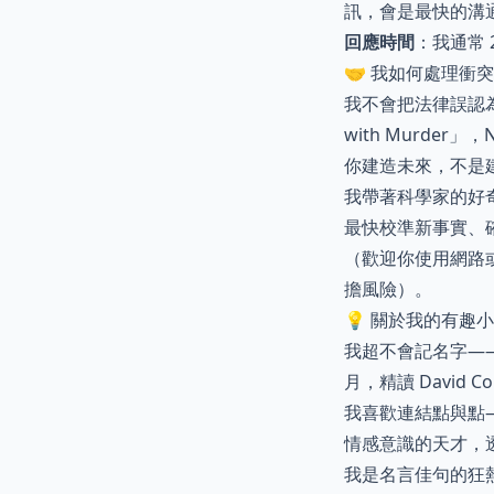
訊，會是最快的溝
回應時間
：我通常 
🤝 我如何處理衝
我不會把法律誤認為
with Murde
你建造未來，不是
我帶著科學家的好
最快校準新事實、
（歡迎你使用網路或
擔風險）。
💡 關於我的有趣
我超不會記名字—
月，精讀 David C
我喜歡連結點與點——
情感意識的天才，
我是名言佳句的狂