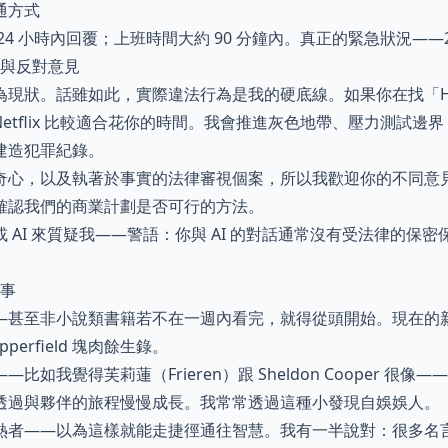
通方式
24 小時內回覆；上班時間大約 90 分鐘內。真正的緊急狀況——2
突與反對意見
現狀。話雖如此，實際違法行為是我的硬底線。如果你在找「How to
r」，Netflix 比較適合花你的時間。我會推進灰色地帶、壓力測試
建造犯罪紀錄。
奇心，以及執著於事實的法律審視個案，所以我歡迎你的不同意見
確認我們的商業計劃是否可行的方法。
 AI 來質疑我——警語：你與 AI 的對話通常沒有受法律的保
小事
—甚至非小說類書籍若不在一週內看完，就得從頭開始。現在的
opperfield 塊肉餘生錄。
比如我覺得芙莉蓮（Frieren）跟 Sheldon Cooper 很
透過與夥伴的旅程慢慢成長。我常常透過這種小發現自娛娛人。
熱者——以為這樣就能走捷徑通往智慧。我有一半說對：很多名